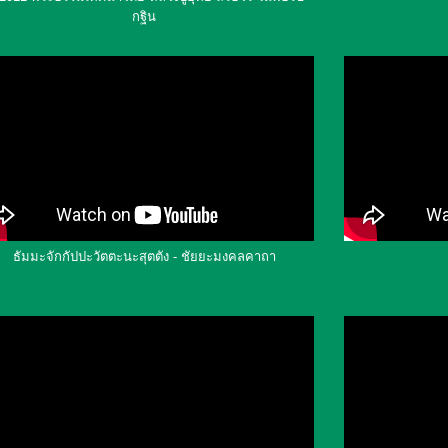
กฐิน
ธัมมะจักกัปปะวัตตะนะสุตตัง - ชัยยะมงคลคาถา