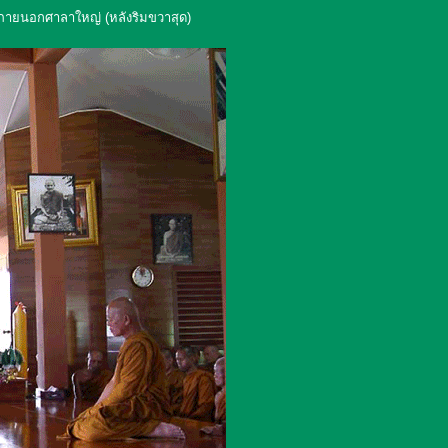
ภายนอกศาลาใหญ่ (หลังริมขวาสุด)