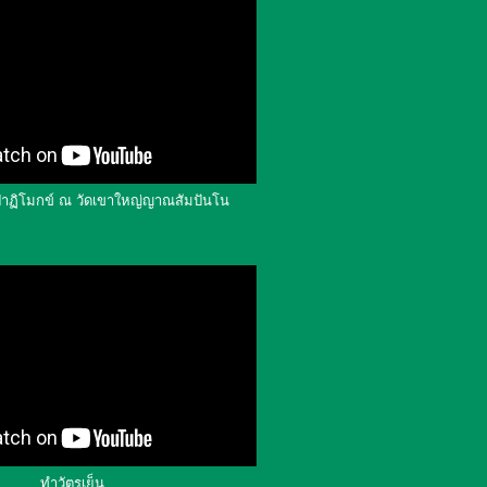
ปาฏิโมกข์ ณ วัดเขาใหญ่ญาณสัมปันโน
ทำวัตรเย็น