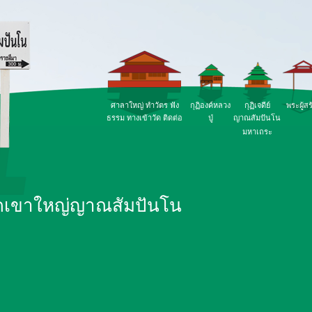
ศาลาใหญ่ ทำวัตร ฟัง
กุฏิองค์หลวง
กุฏิเจดีย์
พระผู้สร
ธรรม ทางเข้าวัด ติดต่อ
ปู่
ญาณสัมปันโน
มหาเถระ
ัดเขาใหญ่ญาณสัมปันโน