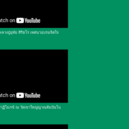
ลวงปู่อุทัย สิริธโร เทศนาอบรมจิตใจ
ปาฏิโมกข์ ณ วัดเขาใหญ่ญาณสัมปันโน