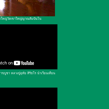
ใหญ่วัดเขาใหญ่ญาณสัมปันโน
าขบูชา หลวงปู่อุทัย สิริธโร นำเวียนเทียน