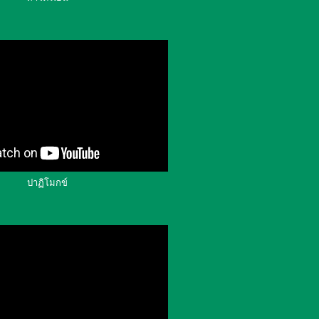
ปาฏิโมกข์