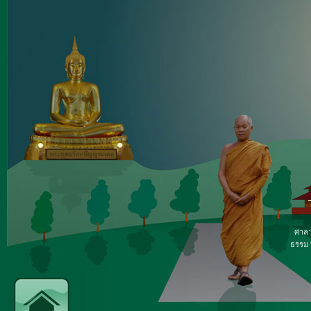
ศาลา
ธรรม ท