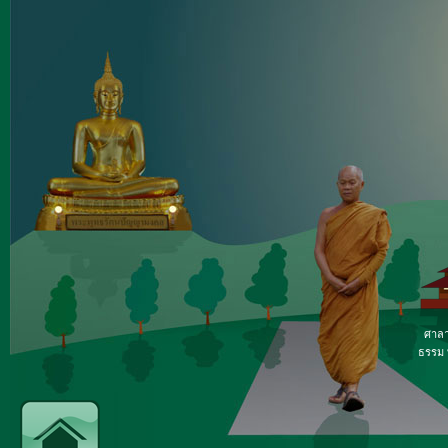
ศาลา
ธรรม ท