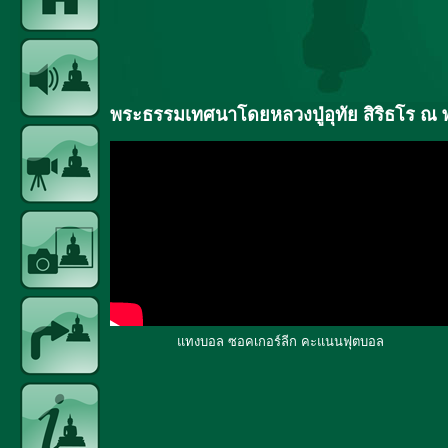
พระธรรมเทศนาโดยหลวงปู่อุทัย สิริธโร ณ 
แทงบอล ซอคเกอร์ลีก คะแนนฟุตบอล