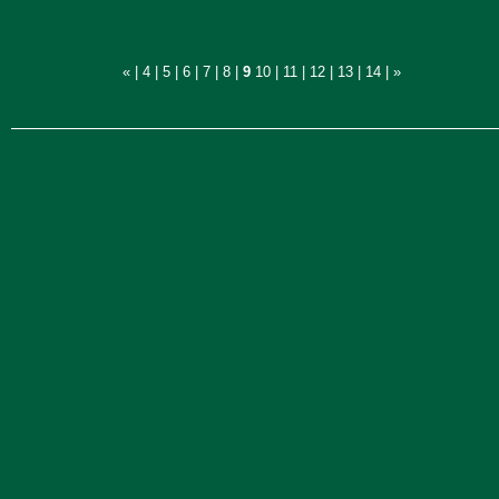
«
|
4
|
5
|
6
|
7
|
8
|
9
10
|
11
|
12
|
13
|
14
|
»