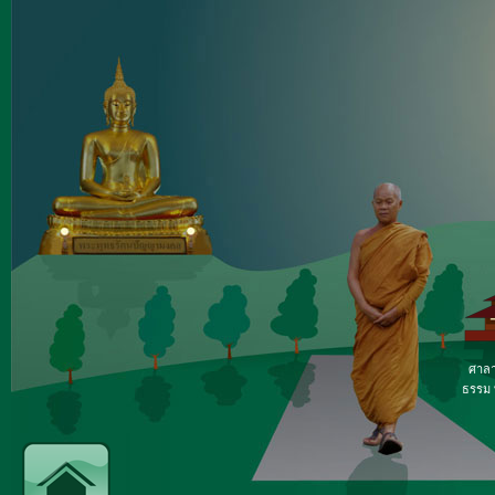
ศาลา
ธรรม ท