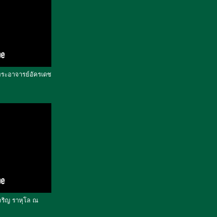
ะอาจารย์อัครเดช
ริญ ราหุโล ณ