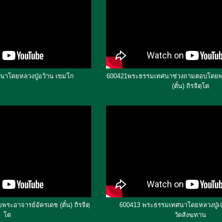
นาโดยหลวงปู่อว้าน เขมโก
600421พระธรรมเทศนาช่วงถามตอบโดยพร
(ตั๋น) ถิรจิตฺโต
อาจารย์อัครเดช (ตั๋น) ถิรจิตฺ
600413 พระธรรมเทศนาโดยหลวงปู่เจ
โต
วัดสังฆทาน