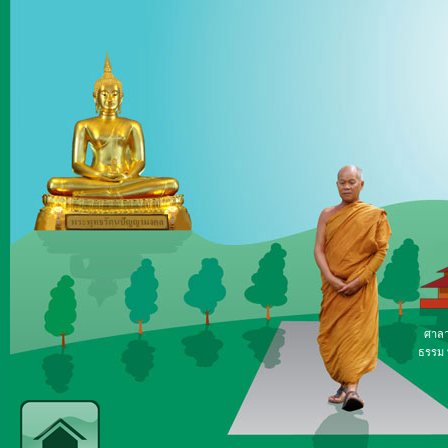
ศาลา
ธรรม ท