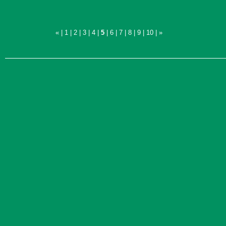
«
|
1
|
2
|
3
|
4
|
5
|
6
|
7
|
8
|
9
|
10
|
»