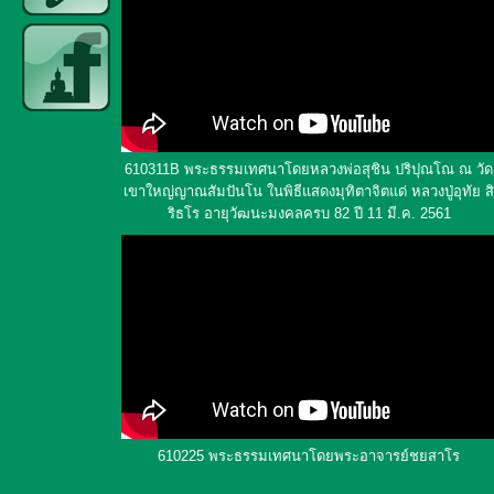
610311B พระธรรมเทศนาโดยหลวงพ่อสุชิน ปริปุณโณ ณ วัด
เขาใหญ่ญาณสัมปันโน ในพิธีแสดงมุทิตาจิตแด่ หลวงปู่อุทัย สิ
ริธโร อายุวัฒนะมงคลครบ 82 ปี 11 มี.ค. 2561
610225 พระธรรมเทศนาโดยพระอาจารย์ชยสาโร