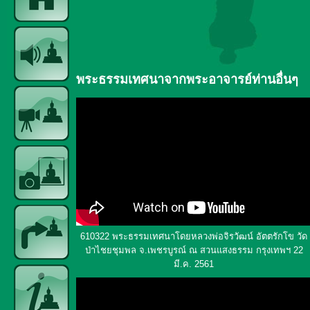
พระธรรมเทศนาจากพระอาจารย์ท่านอื่นๆ
610322 พระธรรมเทศนาโดยหลวงพ่อจิรวัฒน์ อัตตรักโข วัด
ป่าไชยชุมพล จ.เพชรบูรณ์ ณ สวนแสงธรรม กรุงเทพฯ 22
มี.ค. 2561